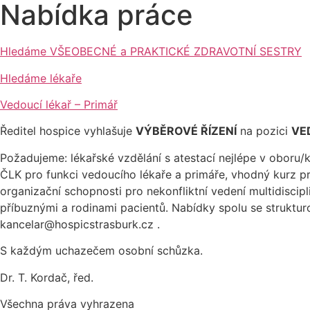
Nabídka práce
Hledáme VŠEOBECNÉ a PRAKTICKÉ ZDRAVOTNÍ SESTRY
Hledáme lékaře
Vedoucí lékař – Primář
Ředitel hospice vyhlašuje
VÝBĚROVÉ ŘÍZENÍ
na pozici
VE
Požadujeme: lékařské vzdělání s atestací nejlépe v oboru/k
ČLK pro funkci vedoucího lékaře a primáře, vhodný kurz pr
organizační schopnosti pro nekonfliktní vedení multidisci
příbuznými a rodinami pacientů. Nabídky spolu se struktur
kancelar@hospicstrasburk.cz .
S každým uchazečem osobní schůzka.
Dr. T. Kordač, řed.
Všechna práva vyhrazena