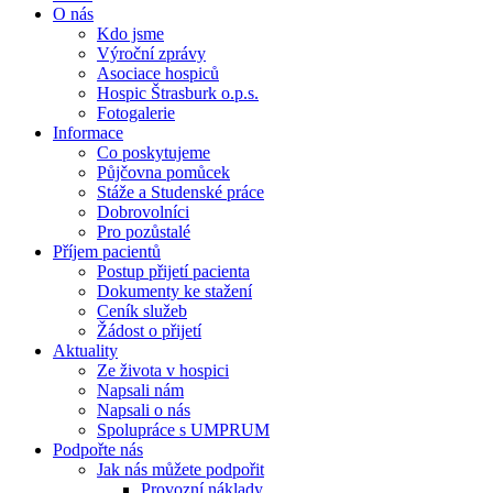
O nás
Kdo jsme
Výroční zprávy
Asociace hospiců
Hospic Štrasburk o.p.s.
Fotogalerie
Informace
Co poskytujeme
Půjčovna pomůcek
Stáže a Studenské práce
Dobrovolníci
Pro pozůstalé
Příjem pacientů
Postup přijetí pacienta
Dokumenty ke stažení
Ceník služeb
Žádost o přijetí
Aktuality
Ze života v hospici
Napsali nám
Napsali o nás
Spolupráce s UMPRUM
Podpořte nás
Jak nás můžete podpořit
Provozní náklady