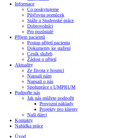
Informace
Co poskytujeme
Půjčovna pomůcek
Stáže a Studenské práce
Dobrovolníci
Pro pozůstalé
Příjem pacientů
Postup přijetí pacienta
Dokumenty ke stažení
Ceník služeb
Žádost o přijetí
Aktuality
Ze života v hospici
Napsali nám
Napsali o nás
Spolupráce s UMPRUM
Podpořte nás
Jak nás můžete podpořit
Provozní náklady
Projekty pro klienty
Naši dárci
Kontakty
Nabídka práce
Úvod