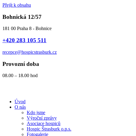
Přejít k obsahu
Bohnická 12/57
181 00 Praha 8 - Bohnice
+420 283 105 511
recepce@hospicstrasburk.cz
Provozní doba
08.00 – 18.00 hod
Úvod
O nás
Kdo jsme
Výroční zprávy
Asociace hospiců
Hospic Štrasburk o.p.s.
Fotogalerie