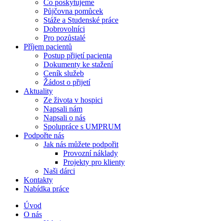
Co poskytujeme
Půjčovna pomůcek
Stáže a Studenské práce
Dobrovolníci
Pro pozůstalé
Příjem pacientů
Postup přijetí pacienta
Dokumenty ke stažení
Ceník služeb
Žádost o přijetí
Aktuality
Ze života v hospici
Napsali nám
Napsali o nás
Spolupráce s UMPRUM
Podpořte nás
Jak nás můžete podpořit
Provozní náklady
Projekty pro klienty
Naši dárci
Kontakty
Nabídka práce
Úvod
O nás