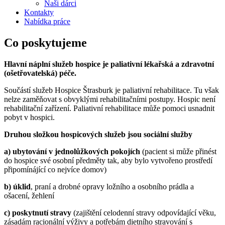
Naši dárci
Kontakty
Nabídka práce
Co poskytujeme
Hlavní náplní služeb hospice je paliativní lékařská a zdravotní
(ošetřovatelská) péče.
Součástí služeb Hospice Štrasburk je paliativní rehabilitace. Tu však
nelze zaměňovat s obvyklými rehabilitačními postupy. Hospic není
rehabilitační zařízení. Paliativní rehabilitace může pomoci usnadnit
pobyt v hospici.
Druhou složkou hospicových služeb jsou sociální služby
a) ubytování v jednolůžkových pokojích
(pacient si může přinést
do hospice své osobní předměty tak, aby bylo vytvořeno prostředí
připomínájící co nejvíce domov)
b) úklid
, praní a drobné opravy ložního a osobního prádla a
ošacení, žehlení
c) poskytnutí stravy
(zajištění celodenní stravy odpovídající věku,
zásadám racionální výživy a potřebám dietního stravování s