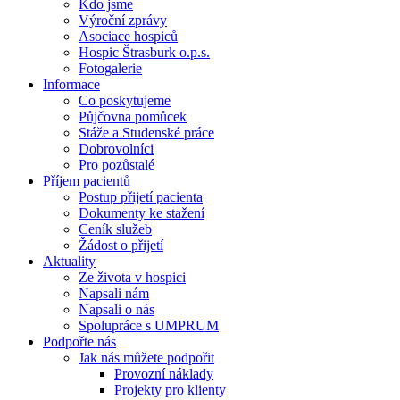
Kdo jsme
Výroční zprávy
Asociace hospiců
Hospic Štrasburk o.p.s.
Fotogalerie
Informace
Co poskytujeme
Půjčovna pomůcek
Stáže a Studenské práce
Dobrovolníci
Pro pozůstalé
Příjem pacientů
Postup přijetí pacienta
Dokumenty ke stažení
Ceník služeb
Žádost o přijetí
Aktuality
Ze života v hospici
Napsali nám
Napsali o nás
Spolupráce s UMPRUM
Podpořte nás
Jak nás můžete podpořit
Provozní náklady
Projekty pro klienty