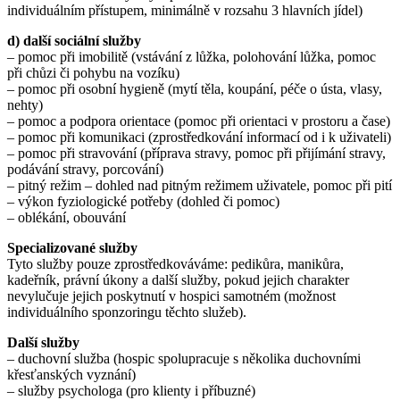
individuálním přístupem, minimálně v rozsahu 3 hlavních jídel)
d) další sociální služby
– pomoc při imobilitě (vstávání z lůžka, polohování lůžka, pomoc
při chůzi či pohybu na vozíku)
– pomoc při osobní hygieně (mytí těla, koupání, péče o ústa, vlasy,
nehty)
– pomoc a podpora orientace (pomoc při orientaci v prostoru a čase)
– pomoc při komunikaci (zprostředkování informací od i k uživateli)
– pomoc při stravování (příprava stravy, pomoc při přijímání stravy,
podávání stravy, porcování)
– pitný režim – dohled nad pitným režimem uživatele, pomoc při pití
– výkon fyziologické potřeby (dohled či pomoc)
– oblékání, obouvání
Specializované služby
Tyto služby pouze zprostředkováváme: pedikůra, manikůra,
kadeřník, právní úkony a další služby, pokud jejich charakter
nevylučuje jejich poskytnutí v hospici samotném (možnost
individuálního sponzoringu těchto služeb).
Další služby
– duchovní služba (hospic spolupracuje s několika duchovními
křesťanských vyznání)
– služby psychologa (pro klienty i příbuzné)