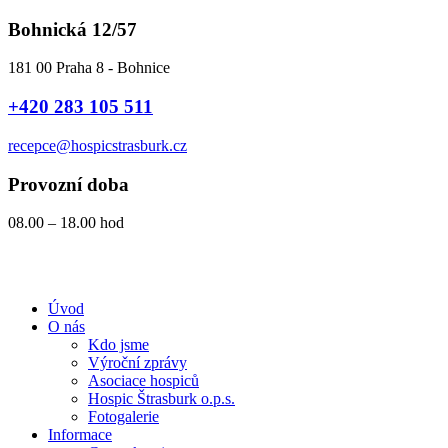
Přejít
Bohnická 12/57
k
obsahu
181 00 Praha 8 - Bohnice
+420 283 105 511
recepce@hospicstrasburk.cz
Provozní doba
08.00 – 18.00 hod
Úvod
O nás
Kdo jsme
Výroční zprávy
Asociace hospiců
Hospic Štrasburk o.p.s.
Fotogalerie
Informace