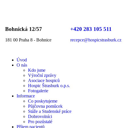
Bohnická 12/57
+420 283 105 511
181 00 Praha 8 - Bohnice
recepce@hospicstrasburk.cz
Úvod
O nás
Kdo jsme
Výroční zprávy
Asociace hospiců
Hospic Štrasburk o.p.s.
Fotogalerie
Informace
Co poskytujeme
Půjčovna pomůcek
Stáže a Studenské práce
Dobrovolníci
Pro pozůstalé
Příjem pacientů